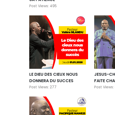
AUJOURD’HUI, L’ETERNEL
REVEILLE 
DIEU NOUS ACCORDE LE
MAISON D
SURSIS DANS SON AMOUR ET
Post Views:
SA PATIENCE
Post Views: 495
LE DIEU DES CIEUX NOUS
JESUS-CH
DONNERA DU SUCCES
FAITE CHA
Post Views: 277
Post Views: