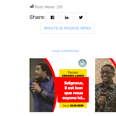
Post Views:
215
Share:
#PASTEUR PHONSE MFIKA
Tags :
Laisser un commentai
Vous devez
pour publier un co
vous connecter