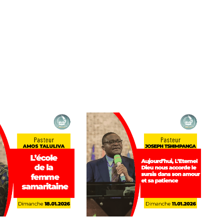
re
mmentaire.