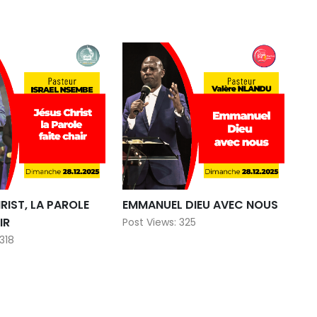
POUR BATIR LA
AUJOURD’HUI L’ETERNEL DIEU
E DIEU
NOUS ACCORDE LE SURSIS
 352
Post Views: 310
RIST, LA PAROLE
EMMANUEL DIEU AVEC NOUS
IR
Post Views: 325
 318