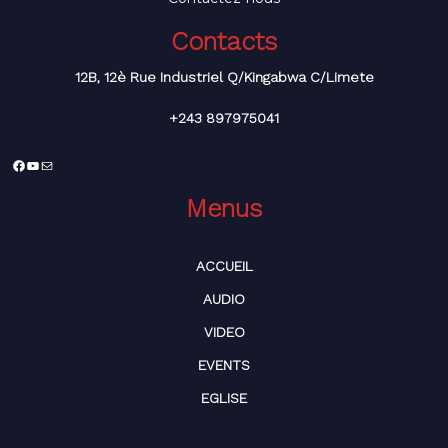
Contacts
12B, 12è Rue Industriel Q/Kingabwa C/Limete
+243 897975041
Facebook
YouTube
E-
mail
Menus
ACCUEIL
AUDIO
VIDEO
EVENTS
EGLISE