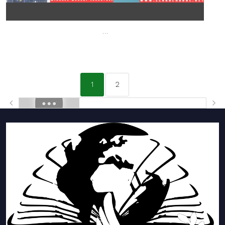
…
1
2