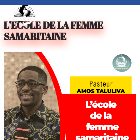
Skip
to
content
L’ECOLE DE LA FEMME
Skip
to
SAMARITAINE
content