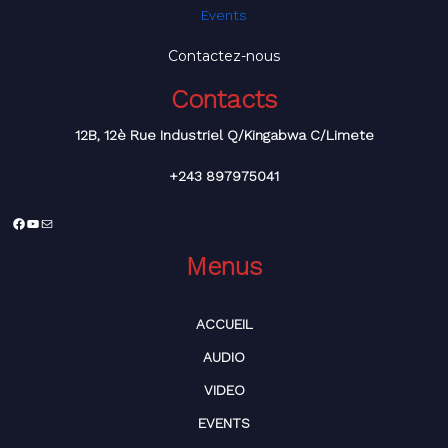
Events
Contactez-nous
Contacts
12B, 12è Rue Industriel Q/Kingabwa C/Limete
+243 897975041
Facebook
YouTube
E-
mail
Menus
ACCUEIL
AUDIO
VIDEO
EVENTS