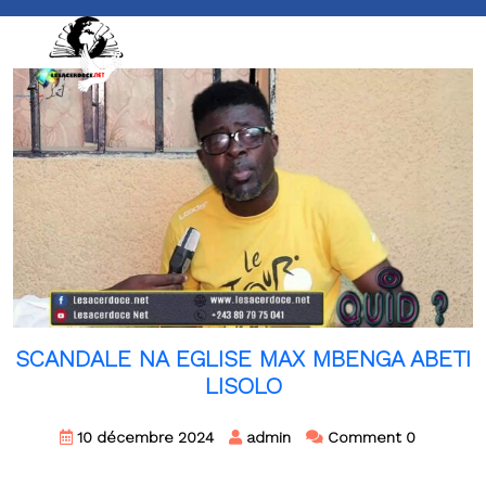
Skip
to
content
Skip
to
content
SCANDALE NA EGLISE MAX MBENGA ABETI
LISOLO
10 décembre 2024
admin
Comment 0
[...]