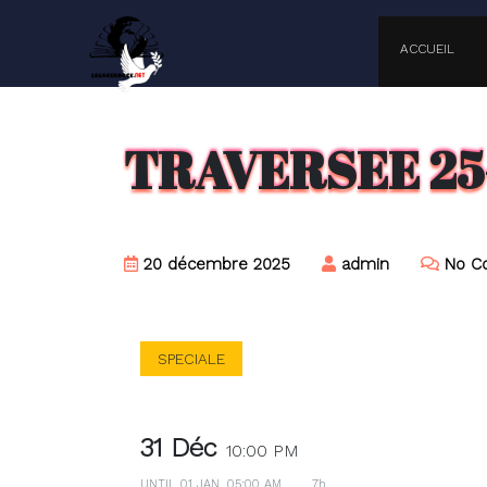
Skip
to
ACCUEIL
content
Skip
to
content
TRAVERSEE 25
20 décembre 2025
admin
No C
SPECIALE
31 Déc
10:00 PM
UNTIL
01 JAN, 05:00 AM
7h