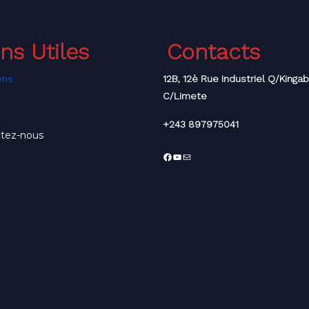
ens Utiles
Contacts
ons
12B, 12è Rue Industriel Q/Kinga
C/Limete
+243 897975041
tez-nous
Facebook
YouTube
E-
mail