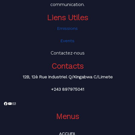
communication.
Liens Utiles
Emissions
Events
Contactez-nous
Contacts
12B, 12è Rue Industriel Q/Kingabwa C/Limete
+243 897975041
Facebook
YouTube
E-
mail
Menus
ACCUEIL