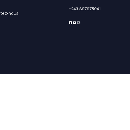
+243 897975041
tez-nous
Facebook
YouTube
E-
mail