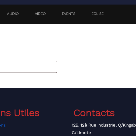
AUDIO
VIDEO
EVENTS
EGLISE
ifiant ou votre adresse e-mail. Vous recevrez un lien par e-mail
ens Utiles
Contacts
ons
12B, 12è Rue Industriel Q/Kinga
C/Limete