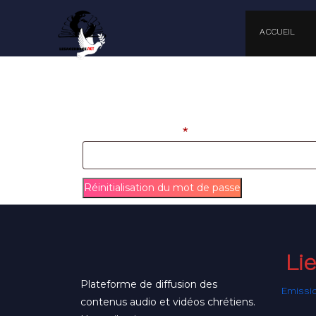
Skip
to
ACCUEIL
content
Skip
to
content
Mot de passe perdu ? Veuillez saisir votre ident
Obligatoire
Identifiant ou e-mail
*
Réinitialisation du mot de passe
Li
Plateforme de diffusion des
Emissi
contenus audio et vidéos chrétiens.